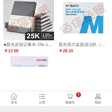
■晨光皮面记事本-25k-120页-黑-APYD2K78A
晨光强力桌面清洁机（白）ADGN5002
￥13.58
￥28.10
0
首页
分类
购物车
我的
得力（deli） 推拉式U盘 USB高速3.0 2173(32GB)
可得优（KW-triO） 9635 可调式三孔打孔机 多孔办公打孔器孔距可调 可打30页
￥70.80
￥106.70