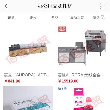
办公用品及耗材
销量
评分
价格
最新上架
筛选
震旦（AURORA）ADT-369K 黑色碳粉 (适用ADC309机型)约28000页
震旦AURORA 无线全自动柜式胶装机A4标书文件书籍图文热熔胶粒装订机胶订机AM50S-A4胶装+AC450VS+切纸机
￥841.96
￥15519.00