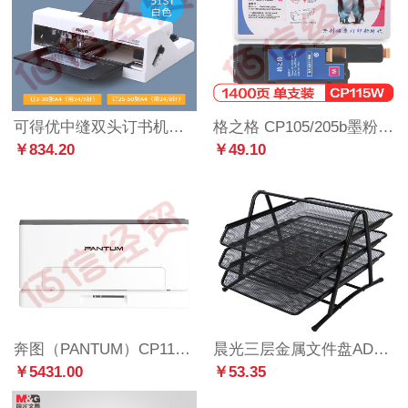
可得优中缝双头订书机骑缝骑马钉长臂双排A4A3办公双孔标准订书器50页加长两头通用重型两针省力机事务 【A3中缝可调】双头订书机 51ST
格之格 CP105/205b墨粉盒适用富士施乐CP205 Cp105B CP205W CM205B CM205F打印机硒鼓 CP205红色墨盒带芯片
￥834.20
￥49.10
奔图（PANTUM）CP1105DN 彩色激光双面打印机 有线网络连接 自动双面彩印
晨光三层金属文件盘ADM94754
￥5431.00
￥53.35