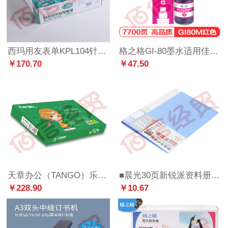
西玛用友表单KPL104针式数外发票版记账凭证 241*139.7--KPL104 1000份/包 2包/箱 （整箱售）
格之格GI-80墨水适用佳能GM2080墨盒 G5080 G6080打印机耗材 80墨水红色
￥170.70
￥47.50
天章办公（TANGO）乐活天章 复印纸 70gA3 500张/包 4包/箱 LZ
■晨光30页新锐派资料册蓝ADM95096
￥228.90
￥10.67