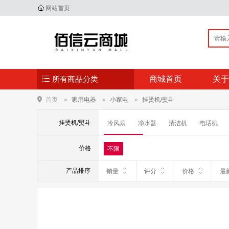
网站首页
所有商品分类
商城首页
关于
首页
家用电器
小家电
挂烫机/熨斗
挂烫机/熨斗
冷风扇
净水器
清洁机
电话机
挂烫机/熨斗
电烤箱
微波炉
电磁
价格
不限
毛球修剪器
除螨仪
净水壶
豆浆
产品排序
销量
评分
价格
最