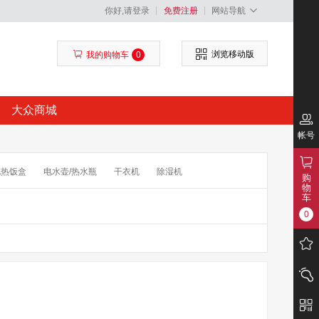
你好,请登录
免费注册
网站导航
浏览移动版
我的购物车
0
大众商城
帐号
电热饭盒
电水壶/热水瓶
干衣机
除湿机
购
物
须刀
干手机/烘手机
擦窗器
抽水器
车
0