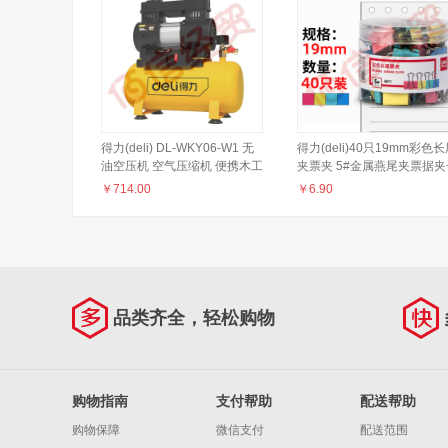
得力(deli) DL-WKY06-W1 无
得力(deli)40只19mm彩色
油空压机 空气压缩机 便携木工
夹票夹 5#金属燕尾夹票据夹
吹尘打钉枪
文件夹 办公用品 8555
￥
714.00
￥
6.90
品类齐全，轻松购物
购物指南
支付帮助
配送帮助
购物保障
微信支付
配送范围