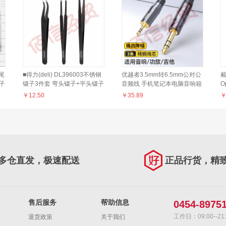
长尾
■得力(deli) DL396003不锈钢
优越者3.5mm转6.5mm公对公
戴
子
镊子3件套 弯头镊子+平头镊子
音频线 手机笔记本电脑音响箱
O
+尖头镊子应急常备
连接线6.35功放调音台转换线
办
￥
12.50
￥
35.89
3米 C9047BK
2
多仓直发，极速配送
正品行货，精
售后服务
帮助信息
0454-8975
工作日：09:00--21:
退货政策
关于我们