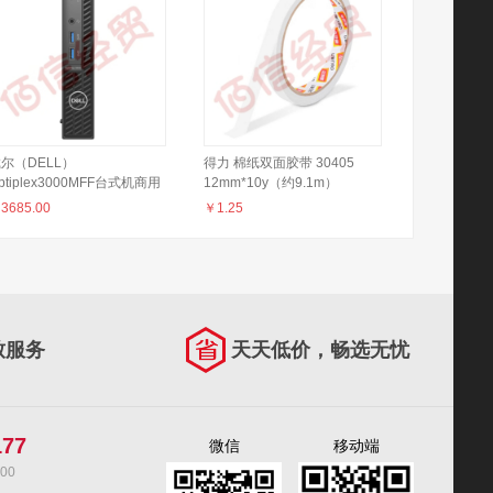
尔（DELL）
得力 棉纸双面胶带 30405
ptiplex3000MFF台式机商用
12mm*10y（约9.1m）
公电脑主机 I5-12500T 8G
*80um(白) 起订量300袋 (1卷/
￥
3685.00
￥
1.25
56G 蓝牙无线
袋)
致服务
天天低价，畅选无忧
177
微信
移动端
00