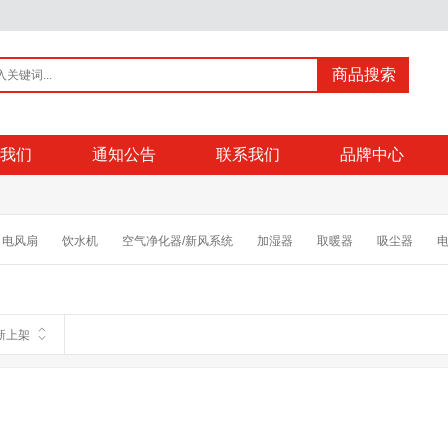
商品搜索
我们
通知公告
联系我们
品牌中心
电风扇
饮水机
空气净化器/新风系统
加湿器
取暖器
吸尘器
炉
电饭煲
电子秤
理发器
电吹风
消毒柜
电动牙刷
电动剃
机
开关
新上架