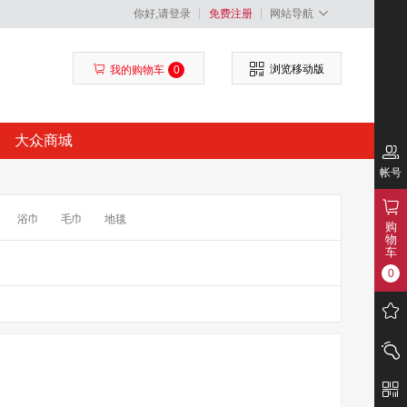
你好,请登录
免费注册
网站导航
浏览移动版
我的购物车
0
大众商城
帐号
浴巾
毛巾
地毯
购
物
车
0