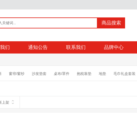
商品搜索
我们
通知公告
联系我们
品牌中心
料
窗帘/窗纱
沙发垫套
桌布/罩件
抱枕靠垫
地垫
毛巾礼盒套装
新上架