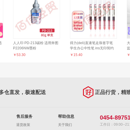
适
人人印 PD-213碳粉 适用奔图
得力(deli)直液笔走珠签字笔
大
P2206NW墨粉
学生办公中性笔 ins无印简约
监
M6202NW/P2506碳粉
风 0.5mm全针管12支/盒S856
￥
53.30
￥
15.40
M6506;M6506NWP2200/P2500N/P2500W
红
监
多仓直发，极速配送
正品行货，精
售后服务
帮助信息
0454-8975
工作日：09:00--21:
退货政策
关于我们