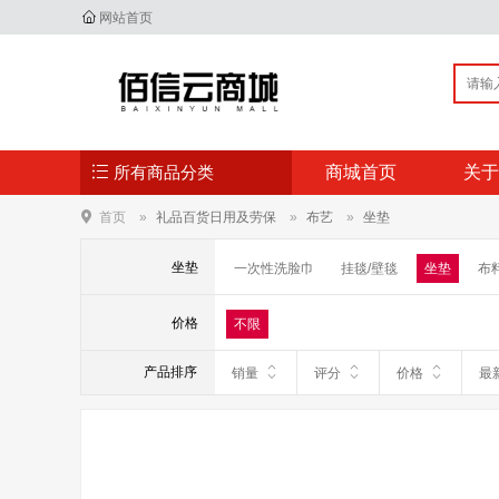
网站首页
所有商品分类
商城首页
关于
首页
礼品百货日用及劳保
布艺
坐垫
坐垫
一次性洗脸巾
挂毯/壁毯
坐垫
布
价格
不限
产品排序
销量
评分
价格
最