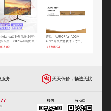
华dahua监控显示器 24英寸
震旦（AURORA）ADDV-
控专用 1080P高清画质 大广
459Y 原装黄色载体（适用于
角低功率 多接口高清宽频监控
ADC459/C559）约1000K页
￥
916.00
￥
6595.03
视器DH-LM24-B200
致服务
天天低价，畅选无忧
177
微信
移动端
00