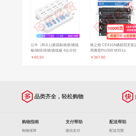
公牛（BULL)新国标插座/插线
格之格 CE410A硒鼓四支装
板/插排/排插/接线板 4位分控
用惠普Pro300 M351a
+4位总控全长1.8米套装
M375nw Pro400 M451dn
￥
65.50
￥
367.60
451dw M475dn 易加粉 惠普
305A硒鼓
品类齐全，轻松购物
购物指南
支付帮助
配送帮助
购物保障
微信支付
配送范围