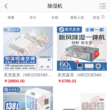
除湿机
销量
评分
价格
最新上架
筛选
美资森美（MEIZISENMEI） 中央吊顶恒温恒湿机组酒窖空调档案室精密机房恒温恒湿系统 SMHK125D-5P
美资森美（MEIZISENMEI）新风除湿净化一体机吊装式中央管道除湿机商用别墅地下室换气隐藏安装吊顶全屋一机单向流 XFHK600D
￥28900.00
￥6789.03