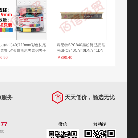
力(deli)40只19mm彩色长尾
科思特SPC840墨粉筒 适用理
票夹 5#金属燕尾夹票据夹子
光SPC840C/840DN/841DN
件夹 办公用品 8555
红色
￥
6.90
￥
890.40
致服务
天天低价，畅选无忧
177
微信
移动端
00