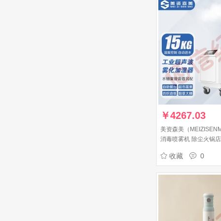
￥
4267.03
美资森美（MEIZISEN
消毒喷雾机 除尘火锅
大功率声波加湿器 15K
收藏
0
进水