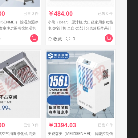
00
￥
484.00
已售
0
件
已售
0
件
ISENMEI） 除湿加湿净
小熊（Bear） 原汁机 大口径家用多功能
案室库房图书馆恒湿机
电动榨汁机 全自动渣汁分离冷压炸果汁
E除湿加湿净化一体
机 大口径 YZJ-C02S5
0
收藏
0
00
￥
3394.03
已售
0
件
已售
0
件
式空气消毒净化机 高效
美资森美（MEIZISENMEI） 智能控制低