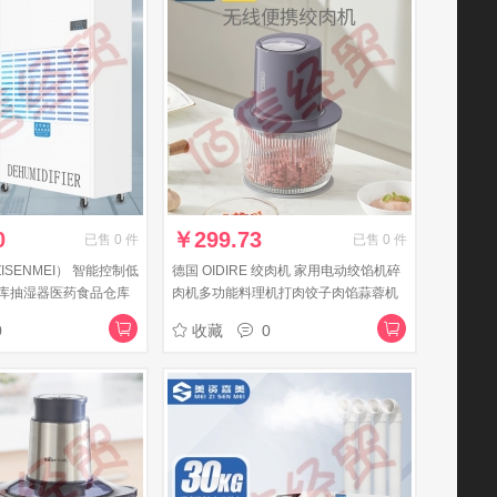
0
￥
299.73
已售
0
件
已售
0
件
ISENMEI） 智能控制低
德国 OIDIRE 绞肉机 家用电动绞馅机碎
库抽湿器医药食品仓库
肉机多功能料理机打肉饺子肉馅蒜蓉机
DWHK5480BE适用
料理搅拌机婴儿辅食机 ODI-QSJ21 巴洛
0
收藏
0
紫 【单杯标准款】