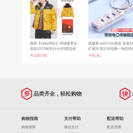
骆驼【baby同款】羽绒服男女
优越者 usb3.0分线器 高速4
同款2023秋冬[小火炉]锁温保
扩展坞 笔记本电脑一拖四转
暖羽绒服外套 柠檬黄，男女同
器多接口延长线0.6米带电源
￥
1163.00
￥
41.61
款（抗寒-20°C） L
白色 Y-3089GWH
品类齐全，轻松购物
购物指南
支付帮助
配送帮助
购物保障
微信支付
配送范围