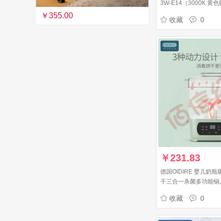
3W-E14（3000K 
￥355.00
收藏
0
￥
231.83
德国OIDIRE 婴儿奶
干三合一杀菌多功能锅
精选（搪瓷盘升级款）
收藏
0