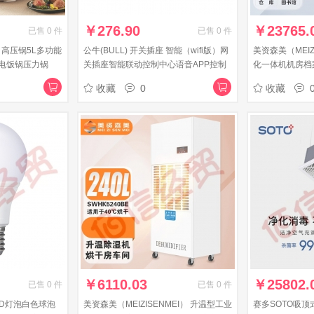
￥
276.90
￥
23765.
已售
0
件
已售
0
件
 高压锅5L多功能
公牛(BULL) 开关插座 智能（wifi版）网
美资森美（MEIZ
电饭锅压力锅
关插座智能联动控制中心语音APP控制
化一体机机房档
86型墙壁开关面板G55S666 灰 暗装
CSHK5380B
收藏
0
收藏
￥
6110.03
￥
25802.
已售
0
件
已售
0
件
LED灯泡白色球泡
美资森美（MEIZISENMEI） 升温型工业
赛多SOTO吸顶