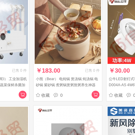
￥
183.00
￥
30.00
已售
0
件
已售
0
件
MEI） 工业加湿机
小熊（Bear） 电炖锅 煲汤锅 炖汤锅 电
公牛LED射灯式
店蔬菜保鲜杀菌加
砂锅 紫砂锅 煮粥锅煲粥熬粥养生神器
D004A-AS 4
G湿度控制 自动
可预约定时 【3L原矿紫砂】DDG-
4W射灯暖白300
收藏
0
收藏
D30L3